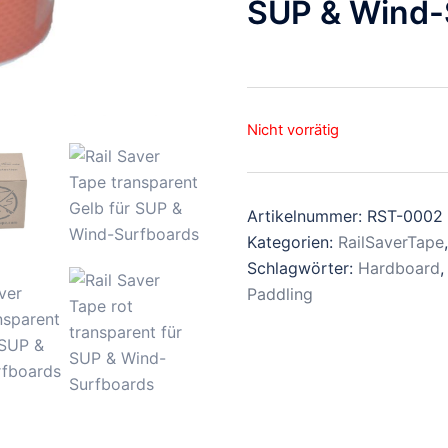
SUP & Wind-
36,98 €
29,99 €.
Nicht vorrätig
Artikelnummer:
RST-0002
Kategorien:
RailSaverTape
Schlagwörter:
Hardboard
Paddling