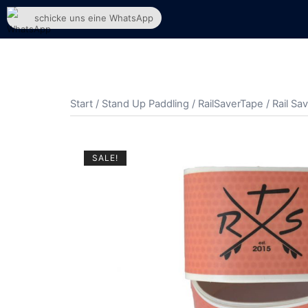
Zum
schicke uns eine WhatsApp
Inhalt
springen
Start
/
Stand Up Paddling
/
RailSaverTape
/ Rail Sa
SALE!