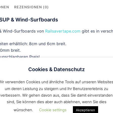
ONEN
REZENSIONEN (0)
r SUP & Wind-Surfboards
 & Wind-Surfboards von
Railsavertape.com
gibt es in versc
iten erhältlich: 8cm und 6cm breit.
60mm breit.
 unschlagbaren Preis!
r Board.
Cookies & Datenschutz
Wir verwenden Cookies und ähnliche Tools auf unseren Websites
um deren Leistung zu steigern und Ihr Benutzererlebnis zu
verbessern. Wir gehen davon aus, dass Sie damit einverstanden
ilsaver, für jede Boardkante ein Railsaver.
sind, Sie können dies aber auch ablehnen, wenn Sie dies
wünschen.
Cookie settings
Akzeptieren