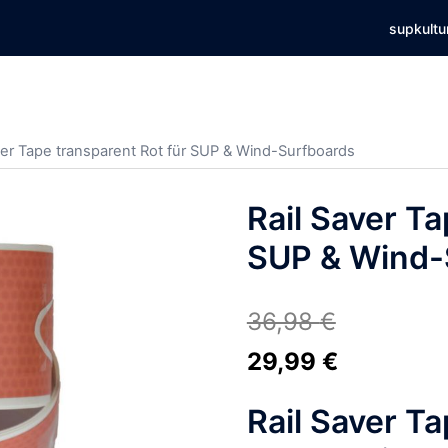
supkultu
ver Tape transparent Rot für SUP & Wind-Surfboards
Rail Saver Ta
SUP & Wind-
36,98
€
Ursprünglicher
Aktueller
29,99
€
Preis
Preis
Rail Saver Ta
war:
ist: