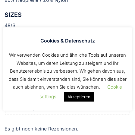
SIZES
48/S
50/M
Cookies & Datenschutz
52/L
view sizechart
Wir verwenden Cookies und ähnliche Tools auf unseren
Websites, um deren Leistung zu steigern und Ihr
Benutzererlebnis zu verbessern. Wir gehen davon aus,
Hersteller
dass Sie damit einverstanden sind, Sie können dies aber
ION
auch ablehnen, wenn Sie dies wünschen.
Cookie
settings
Akzeptieren
Größe
48/S, 50/M, 52/L
Es gibt noch keine Rezensionen.