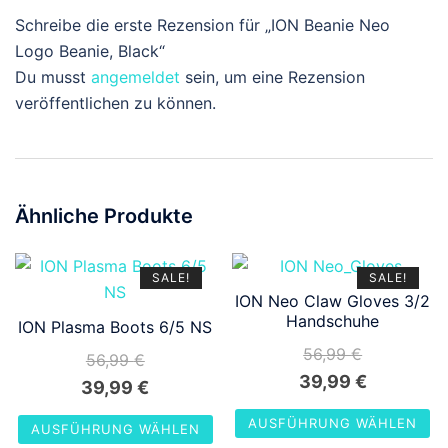
Schreibe die erste Rezension für „ION Beanie Neo
Logo Beanie, Black“
Du musst
angemeldet
sein, um eine Rezension
veröffentlichen zu können.
Ähnliche Produkte
SALE!
SALE!
ION Neo Claw Gloves 3/2
Handschuhe
ION Plasma Boots 6/5 NS
56,99
€
56,99
€
Ursprünglicher
Aktueller
39,99
€
Ursprünglicher
Aktueller
39,99
€
Preis
Preis
Preis
Preis
AUSFÜHRUNG WÄHLEN
AUSFÜHRUNG WÄHLEN
war:
ist:
war:
ist: