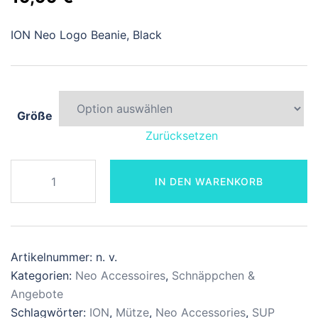
Preis
Preis
ION Neo Logo Beanie, Black
war:
ist:
28,99 €
19,99 €.
Größe
Zurücksetzen
ION
IN DEN WARENKORB
Beanie
Neo
Logo
Beanie,
Artikelnummer:
n. v.
Black
Kategorien:
Neo Accessoires
,
Schnäppchen &
Menge
Angebote
Schlagwörter:
ION
,
Mütze
,
Neo Accessories
,
SUP