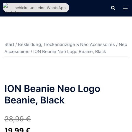
Zum
Suche
Men
schicke uns eine WhatsApp
Inhalt
ums
springen
Start
/
Bekleidung, Trockenanzüge & Neo Accessoires
/
Neo
Accessoires
/ ION Beanie Neo Logo Beanie, Black
ION Beanie Neo Logo
Beanie, Black
28,99
€
Ursprünglicher
Aktueller
19,99
€