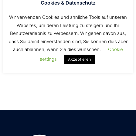
Cookies & Datenschutz
Stand Up Paddling
Bekleidung, Trockenanzüge & Neo Accessoires
Wir verwenden Cookies und ähnliche Tools auf unseren
Websites, um deren Leistung zu steigern und Ihr
Dachträger & Gepäcksysteme
Benutzererlebnis zu verbessern. Wir gehen davon aus,
Literatur
dass Sie damit einverstanden sind, Sie können dies aber
Lifestyle Produkte
auch ablehnen, wenn Sie dies wünschen.
Cookie
Schnäppchen & Angebote
settings
Akzeptieren