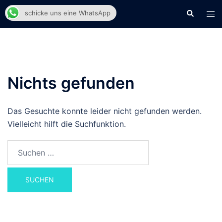
Zum
Suche
Men
schicke uns eine WhatsApp
Inhalt
ums
springen
Nichts gefunden
Das Gesuchte konnte leider nicht gefunden werden.
Vielleicht hilft die Suchfunktion.
Suchen
nach: