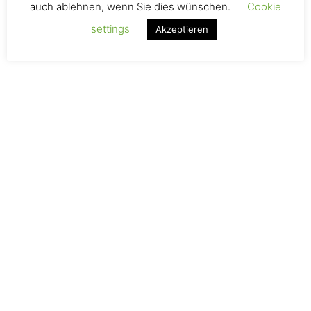
3k plain Carbon
auch ablehnen, wenn Sie dies wünschen.
Cookie
settings
Akzeptieren
Hersteller
supkultur
Paddelteilung
Dreiteilig, Einteilig, Zweiteilig
Es gibt noch keine Rezensionen.
Schreibe die erste Rezension für „Carbon SUP Paddel
TouringXpert“
Du musst
angemeldet
sein, um eine Rezension
veröffentlichen zu können.