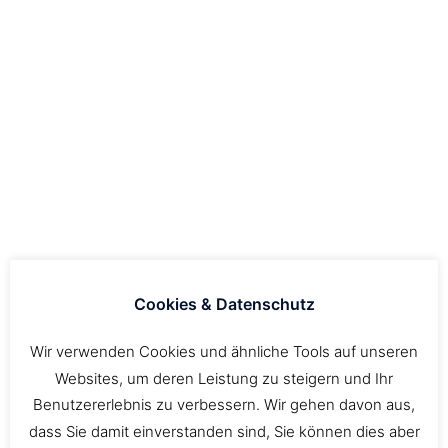
Preis / Leistungsverhältnis.
Gegenüber dem 3- geteiltem TouringExpert ist die 2-
teilige Variante nochmals leichter und zudem noch
steifer. Somit fällt auch das Flex noch etwas geringer
aus. Was nätürlich erst recht für die 1- teilige Variante
gilt.
Technische Daten:
Cookies & Datenschutz
Dreiteilig: ca.630 Gramm, 100% Carbon
Zweiteilig: ca.580 Gramm, 100% Carbon
Wir verwenden Cookies und ähnliche Tools auf unseren
Einteilig: ca.560 Gramm, 100% Carbon
Websites, um deren Leistung zu steigern und Ihr
2
2
Blattgröße: 46x20cm, 590 cm
bzw 91 inch
Benutzererlebnis zu verbessern. Wir gehen davon aus,
8 Grad Winkel
dass Sie damit einverstanden sind, Sie können dies aber