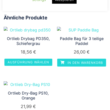
Ähnliche Produkte
Ortlieb Drybag PD350,
Paddle Bag für 3 teilige
Schiefergrau
Paddel
18,56
€
26,00
€
AUSFÜHRUNG WÄHLEN
IN DEN WARENKORB
Dieses
Produkt
weist
mehrere
Ortlieb Dry-Bag PS10,
Varianten
Orange
auf.
21,99
€