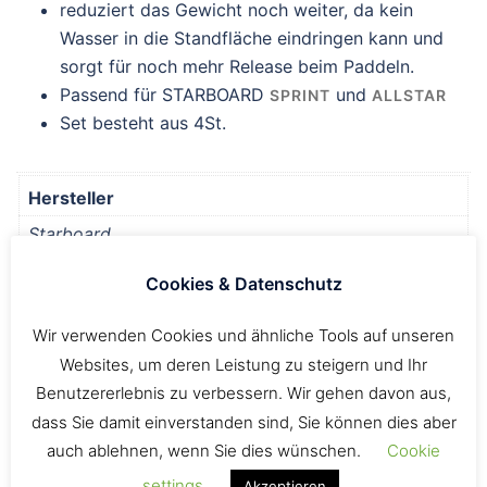
reduziert das Gewicht noch weiter, da kein
Wasser in die Standfläche eindringen kann und
sorgt für noch mehr Release beim Paddeln.
Passend für STARBOARD
und
SPRINT
ALLSTAR
Set besteht aus 4St.
Hersteller
Starboard
Cookies & Datenschutz
Es gibt noch keine Rezensionen.
Wir verwenden Cookies und ähnliche Tools auf unseren
Schreibe die erste Rezension für „STARBOARD DRAIN
Websites, um deren Leistung zu steigern und Ihr
COVERS“
Benutzererlebnis zu verbessern. Wir gehen davon aus,
Du musst
angemeldet
sein, um eine Rezension
dass Sie damit einverstanden sind, Sie können dies aber
veröffentlichen zu können.
auch ablehnen, wenn Sie dies wünschen.
Cookie
settings
Akzeptieren