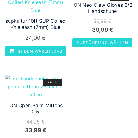
ION Neo Claw Gloves 3/2
Handschuhe
supkultur 10ft SUP Coiled
56,99
€
Knieleash (7mm) Blue
Ursprünglicher
Aktueller
39,99
€
24,90
€
Preis
Preis
AUSFÜHRUNG WÄHLEN
war:
ist:
IN DEN WARENKORB
Dieses
56,99 €
39,99 €.
Produkt
weist
mehrere
SALE!
Varianten
auf.
Die
ION Open Palm Mittens
Optionen
2.5
können
44,95
€
auf
Ursprünglicher
Aktueller
33,99
€
der