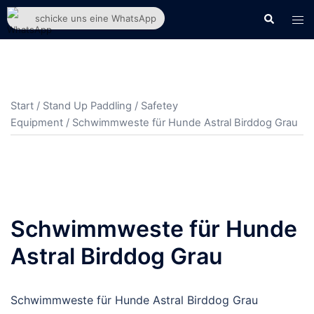
Zum
Suche
Men
schicke uns eine WhatsApp
Inhalt
ums
springen
Start
/
Stand Up Paddling
/
Safetey
Equipment
/ Schwimmweste für Hunde Astral Birddog Grau
Schwimmweste für Hunde
Astral Birddog Grau
Schwimmweste für Hunde Astral Birddog Grau