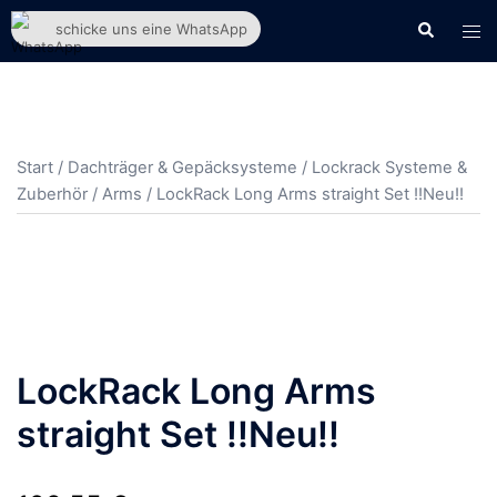
Zum
Suche
Men
schicke uns eine WhatsApp
Inhalt
ums
springen
Start
/
Dachträger & Gepäcksysteme
/
Lockrack Systeme &
Zuberhör
/
Arms
/ LockRack Long Arms straight Set !!Neu!!
LockRack Long Arms
straight Set !!Neu!!