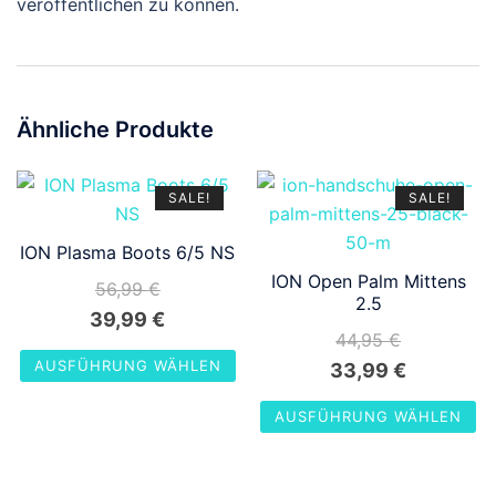
veröffentlichen zu können.
Ähnliche Produkte
SALE!
SALE!
ION Plasma Boots 6/5 NS
ION Open Palm Mittens
56,99
€
2.5
Ursprünglicher
Aktueller
39,99
€
44,95
€
Preis
Preis
AUSFÜHRUNG WÄHLEN
Ursprünglicher
Aktueller
33,99
€
war:
ist:
Preis
Preis
Dieses
56,99 €
39,99 €.
AUSFÜHRUNG WÄHLEN
war:
ist:
Produkt
Dieses
weist
44,95 €
33,99 €.
Produkt
mehrere