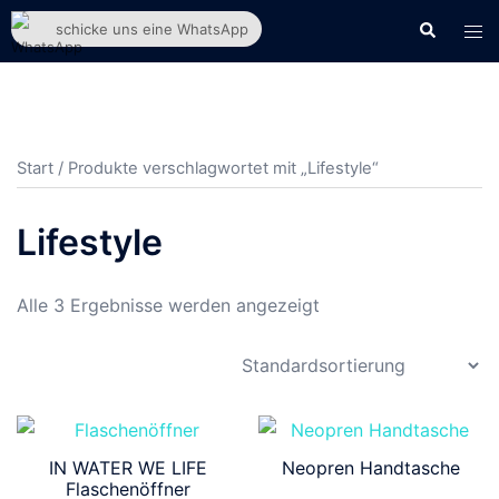
Zum
Suche
Men
schicke uns eine WhatsApp
Inhalt
ums
springen
Start
/ Produkte verschlagwortet mit „Lifestyle“
Lifestyle
Alle 3 Ergebnisse werden angezeigt
IN WATER WE LIFE
Neopren Handtasche
Flaschenöffner