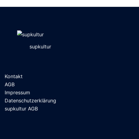
Varianten
auf.
Die
Optionen
können
auf
supkultur
der
Produktseite
gewählt
werden
Kontakt
AGB
Impressum
Datenschutzerklärung
supkultur AGB