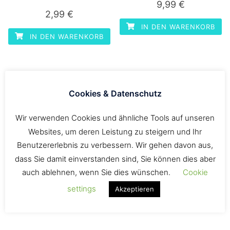
9,99
€
2,99
€
IN DEN WARENKORB
IN DEN WARENKORB
Cookies & Datenschutz
supkultur Cap, myrtle
Wir verwenden Cookies und ähnliche Tools auf unseren
beach 6 Panel
Websites, um deren Leistung zu steigern und Ihr
14,99
€
Benutzererlebnis zu verbessern. Wir gehen davon aus,
dass Sie damit einverstanden sind, Sie können dies aber
AUSFÜHRUNG WÄHLEN
auch ablehnen, wenn Sie dies wünschen.
Cookie
Dieses
settings
Akzeptieren
Produkt
weist
mehrere