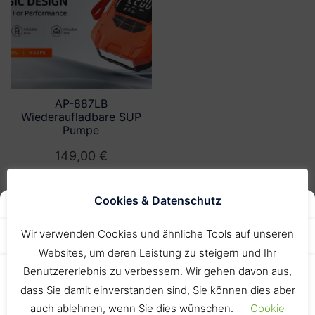
AP-887LB
Wiederaufladbare SUP
Pumpe
149,00
€
IN DEN WARENKORB
Cookies & Datenschutz
Manage Consent
Wir verwenden Cookies, um unsere Website und unseren Service zu
Wir verwenden Cookies und ähnliche Tools auf unseren
optimieren.
Websites, um deren Leistung zu steigern und Ihr
Benutzererlebnis zu verbessern. Wir gehen davon aus,
ALLE COOKIES
dass Sie damit einverstanden sind, Sie können dies aber
DENY
auch ablehnen, wenn Sie dies wünschen.
Cookie